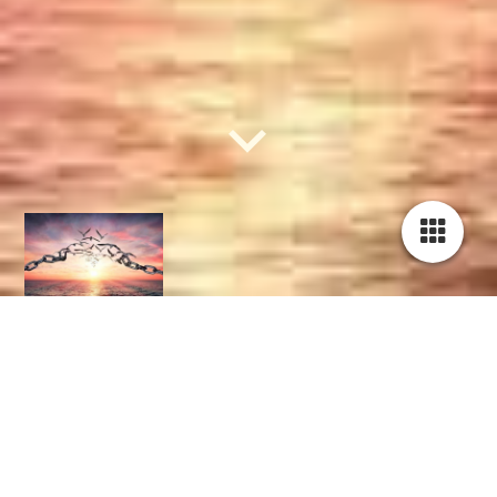
Hallo lief (mede)mens,
Voel je veel stress en spanning in je lichaam?
Voel je je vaak moe?
Kun je niet tot rust komen in je hoofd?
Wens je meer ontspanning te ervaren?
Of heb je andere klachten of issues?