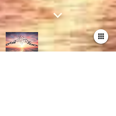
Soundhealing
sessie
Een soundhealing sessie
bestaat
uit een drum en zang sessie,
gecombineerd
met klankschalen en stemvorken. Ook zing ik
vaak
intuïtief
met mijn Shrutibox.
Na de
intake
begin ik met voor je te
drummen
, waardoor jouw
lichaam
al
geaard
wordt en zijn stress los begint te laten
en
daarna
zing ik intuïtief
voor
jouw ziel. Dat raakt
delen
in je,
die
lang
niet
gezien
zijn en kan je ontroeren of 'thuis
brengen'
en je begint je verder te ontspannen.
Dan ga ik verder met de klankschalen en de stemvorken om
jouw systeem uit te nodigen om opgeslagen stress en blokkades
los te laten om nog dieper in ontspanning weg te zakken, waar