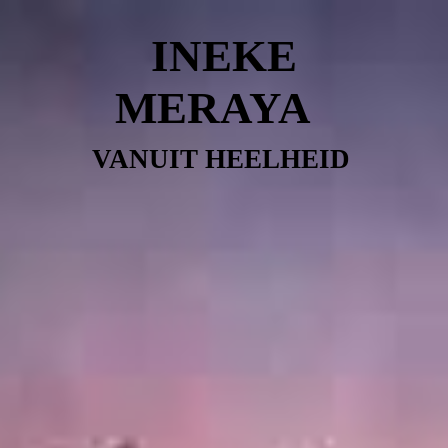
INEKE
MERAYA
VANUIT HEELHEID